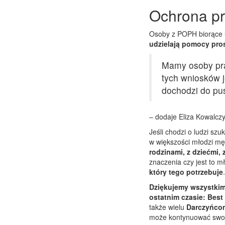
Ochrona pr
Osoby z POPH biorące u
udzielają pomocy pro
Mamy osoby pra
tych wniosków j
dochodzi do pus
– dodaje Eliza Kowalczy
Jeśli chodzi o ludzi sz
w większości młodzi mę
rodzinami, z dziećmi,
znaczenia czy jest to m
który tego potrzebuje
.
Dziękujemy wszystkim 
ostatnim czasie: Bes
także wielu
Darczyńco
może kontynuować swoją