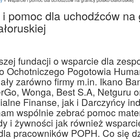
cy
»
Wsparcie i pomoc dla uchodźców na granicy polsko-białoruskiej
 i pomoc dla uchodźców na 
ałoruskiej
zej fundacji o wsparcie dla zesp
o Ochotniczego Pogotowia Huma
ały zarówno firmy m.in. Ikano Ba
erGo, Wonga, Best S.A, Netguru 
alne Finanse, jak i Darczyńcy ind
nam wspólnie zebrać pomoc mater
dy i żywności jak również wsparci
dla pracowników POPH. Co się dz