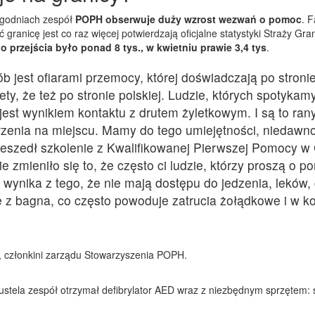
tygodniach zespół
POPH obserwuje duży wzrost wezwań o pomoc
. F
granicę jest co raz więcej potwierdzają oficjalne statystyki Straży Gra
o przejścia było ponad 8 tys., w kwietniu prawie 3,4 tys
.
b jest ofiarami przemocy, której doświadczają po stronie
tety, że też po stronie polskiej. Ludzie, których spotyka
 jest wynikiem kontaktu z drutem żyletkowym. I są to rany
zenia na miejscu. Mamy do tego umiejętności, niedawno
zeszedł szkolenie z Kwalifikowanej Pierwszej Pomocy w
e zmieniło się to, że często ci ludzie, którzy proszą o p
 wynika z tego, że nie mają dostępu do jedzenia, leków,
dę z bagna, co często powoduje zatrucia żołądkowe i w k
, członkini zarządu Stowarzyszenia POPH.
Mustela zespół otrzymał defibrylator AED wraz z niezbędnym sprzętem: