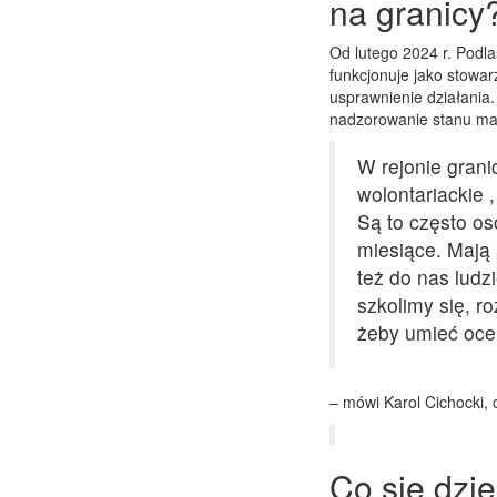
na granicy
Od lutego 2024 r. Podl
funkcjonuje jako stowar
usprawnienie działania.
nadzorowanie stanu mag
W rejonie gran
wolontariackie ,
Są to często os
miesiące. Mają 
też do nas ludz
szkolimy się, r
żeby umieć oce
– mówi Karol Cichocki,
Co się dzie