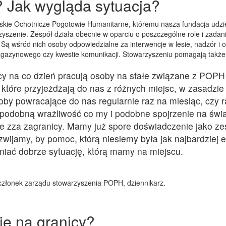
? Jak wygląda sytuacja?
askie Ochotnicze Pogotowie Humanitarne, któremu nasza fundacja udzi
zyszenie. Zespół działa obecnie w oparciu o poszczególne role i zadan
 Są wśród nich osoby odpowiedzialne za interwencje w lesie, nadzór i o
azynowego czy kwestie komunikacji. Stowarzyszeniu pomagają także 
icy na co dzień pracują osoby na stałe związane z POPH
 które przyjeżdżają do nas z różnych miejsc, w zasadzie 
oby powracające do nas regularnie raz na miesiąc, czy 
podobną wrażliwość co my i podobne spojrzenie na świat
ie zza zagranicy. Mamy już spore doświadczenie jako zes
ozwijamy, by pomoc, którą niesiemy była jak najbardziej e
niać dobrze sytuację, którą mamy na miejscu.
 członek zarządu stowarzyszenia POPH, dziennikarz.
je na granicy?