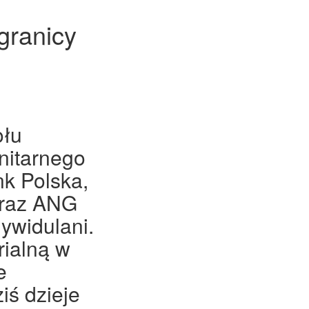
granicy
ołu
nitarnego
nk Polska,
oraz ANG
ywidulani.
ialną w
e
iś dzieje