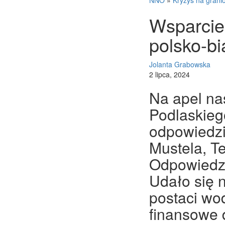
NNO
»
Kryzys na grani
Wsparcie
polsko-bi
Jolanta Grabowska
2 lipca, 2024
Na apel nas
Podlaskieg
odpowiedzi
Mustela, T
Odpowiedzi
Udało się 
postaci wo
finansowe 