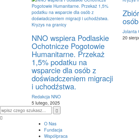
Zbió
osób
Kryzys na granicy
Jolanta
NNO wspiera Podlaskie
20 sierp
Ochotnicze Pogotowie
Humanitarne. Przekaż
1,5% podatku na
wsparcie dla osób z
doświadczeniem migracji
i uchodźstwa.
Redakcja NNO
5 lutego, 2025
O Nas
Fundacja
Współpraca