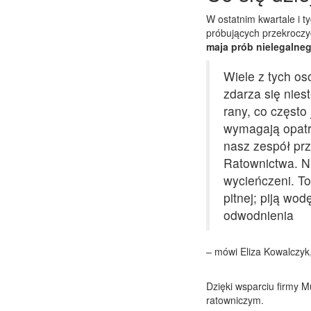
W ostatnim kwartale i 
próbujących przekroczyć 
maja prób nielegalneg
Wiele z tych osó
zdarza się nies
rany, co często
wymagają opatr
nasz zespół pr
Ratownictwa. Ni
wycieńczeni. To
pitnej; piją wo
odwodnienia
– mówi Eliza Kowalczyk
Dzięki wsparciu firmy 
ratowniczym.