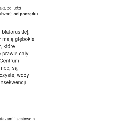
akt, że ludzi
nicznej;
od początku
 białoruskiej,
my mają głębokie
, które
 prawie cały
 Centrum
omoc, są
 czystej wody
onsekwencji
 stazami i zestawem