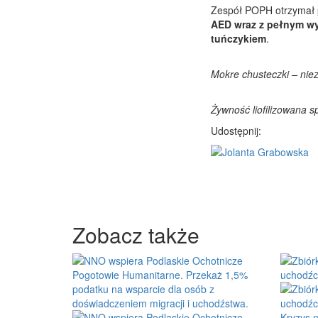
Zespół POPH otrzymał
AED wraz z pełnym wy
tuńczykiem
.
Mokre chusteczki – niez
Żywność liofilizowana s
Udostępnij:
Zobacz także
Kryzys n