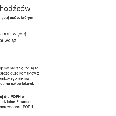
chodźców
ięcej osób, którym
coraz więcej
że wciąż
jemy narrację, że są to
bardzo dużo kontaktów z
atunkowego nie ma
demu człowiekowi,
nej dla POPH w
iedzialne Finanse
, a
 temu wsparciu POPH