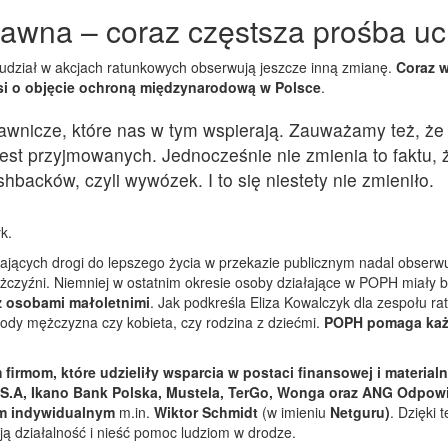
awna – coraz częstsza prośba u
dział w akcjach ratunkowych obserwują jeszcze inną zmianę.
Coraz w
si o objęcie ochroną międzynarodową w Polsce
.
wnicze, które nas w tym wspierają. Zauważamy też, że 
est przyjmowanych. Jednocześnie nie zmienia to faktu, 
hbacków, czyli wywózek. I to się niestety nie zmieniło.
k.
ukających drogi do lepszego życia w przekazie publicznym nadal obserwu
żczyźni. Niemniej w ostatnim okresie osoby działające w POPH miały 
 z osobami małoletnimi
. Jak podkreśla Eliza Kowalczyk dla zespołu r
łody mężczyzna czy kobieta, czy rodzina z dziećmi.
POPH pomaga każ
firmom, które udzieliły wsparcia w postaci finansowej i material
t S.A, Ikano Bank Polska, Mustela, TerGo, Wonga oraz ANG Odpow
m indywidualnym
m.in.
Wiktor Schmidt
(w imieniu
Netguru)
. Dzięki
 działalność i nieść pomoc ludziom w drodze.