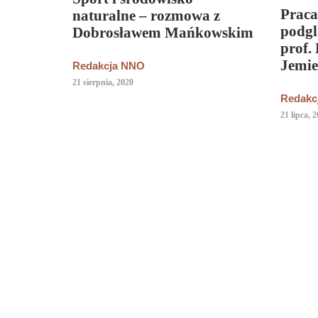
Praca
naturalne – rozmowa z
podgl
Dobrosławem Mańkowskim
prof.
Jemie
Redakcja NNO
21 sierpnia, 2020
Redakc
21 lipca, 