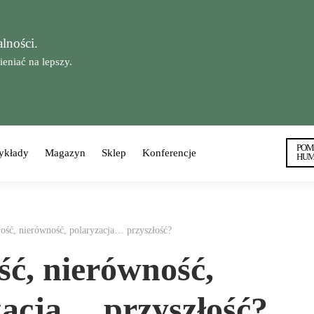
lności.
niać na lepszy.
POM
ykłady
Magazyn
Sklep
Konferencje
HUM
ość, nierówność, polaryzacja… przyszłość?
ść, nierówność,
zacja… przyszłość?