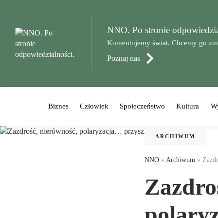
NNO. Po stronie odpowiedzia
Komentujemy świat. Chcemy go zmie
Poznaj nas
Biznes
Człowiek
Społeczeństwo
Kultura
W
ARCHIWUM
NNO
»
Archiwum
»
Zazdr
Zazdro
polary