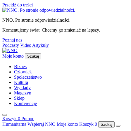
Przejdź do treści
NNO. Po stronie odpowiedzialności.
Komentujemy świat. Chcemy go zmieniać na lepszy.
Poznaj nas
Podcasty
Video
Artykuły
Moje konto
Szukaj
Biznes
Człowiek
Społeczeństwo
Kultura
Wykłady
Magazyn
Sklep
Konferencje
Koszyk
0
Pomoc
Humanitarna
Wspieraj NNO
Moje konto
Koszyk
0
Szukaj