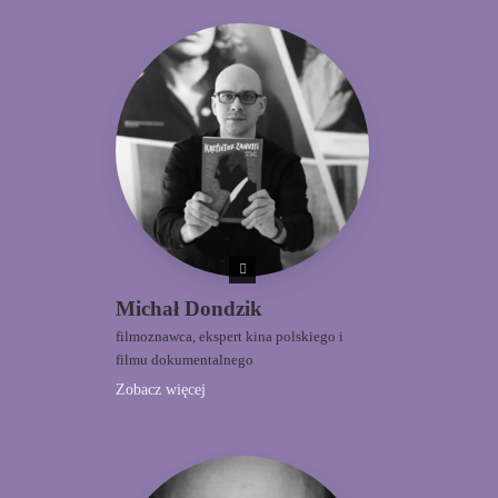
Michał Dondzik
filmoznawca, ekspert kina polskiego i
filmu dokumentalnego
Zobacz więcej