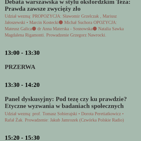
Debata warszawska w stylu oksfordzkim Teza:
Prawda zawsze zwycięży zło
Udział wezmą: PROPOZYCJA: Sławomir Grzelczak , Mariusz
Jałoszewski • Marcin Kostecki⚫ Michał Suchora OPOZYCJA:
Mateusz Galica⚫ dr Anna Materska - Sosnowska⚫ Natalia Sawka
Magdalena Rigamonti. Prowadzenie Grzegorz Nawrocki.
13:00 - 13:30
PRZERWA
13:30 - 14:20
Panel dyskusyjny: Pod tezę czy ku prawdzie?
Etyczne wyzwania w badaniach społecznych
Udział wezmą: prof. Tomasz Sobierajski • Dorota Peretiatkowicz •
Rafał Żak. Prowadzenie: Jakub Jamrozek (Czwórka Polskie Radio)
15:20 - 15:30