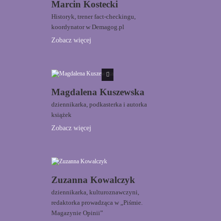
Marcin Kostecki
Historyk, trener fact-checkingu,
koordynator w Demagog.pl
Zobacz więcej
Magdalena Kuszewska
dziennikarka, podkasterka i autorka
książek
Zobacz więcej
Zuzanna Kowalczyk
dziennikarka, kulturoznawczyni,
redaktorka prowadząca w „Piśmie.
Magazynie Opinii”